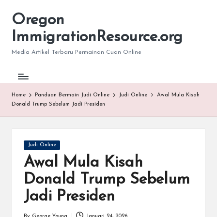
Oregon
Skip
to
ImmigrationResource.org
content
Media Artikel Terbaru Permainan Cuan Online
Home
Panduan Bermain Judi Online
Judi Online
Awal Mula Kisah
Donald Trump Sebelum Jadi Presiden
Posted
Judi Online
in
Awal Mula Kisah
Donald Trump Sebelum
Jadi Presiden
By
George Young
Januari 24, 2026