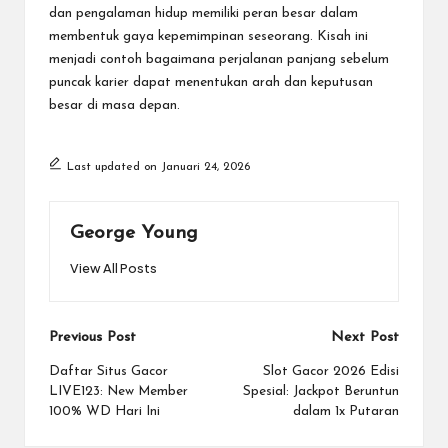
dan pengalaman hidup memiliki peran besar dalam
membentuk gaya kepemimpinan seseorang. Kisah ini
menjadi contoh bagaimana perjalanan panjang sebelum
puncak karier dapat menentukan arah dan keputusan
besar di masa depan.
Last updated on Januari 24, 2026
George Young
View All Posts
Post
Previous Post
Next Post
navigation
Daftar Situs Gacor
Slot Gacor 2026 Edisi
LIVE123: New Member
Spesial: Jackpot Beruntun
100% WD Hari Ini
dalam 1x Putaran