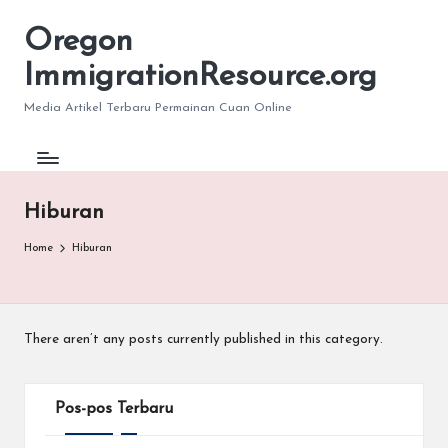
Oregon
Skip
to
ImmigrationResource.org
content
Media Artikel Terbaru Permainan Cuan Online
Hiburan
Home
Hiburan
There aren’t any posts currently published in this category.
Pos-pos Terbaru