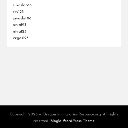
sukaslot88
sky123
javaslot88
ninja123
ninja123
vegas123
Copyright 2026 — Oregon ImmigrationResource.org. All rights
reserved.
Bloglo WordPress Theme