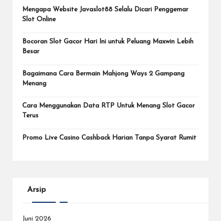
Mengapa Website Javaslot88 Selalu Dicari Penggemar
Slot Online
Bocoran Slot Gacor Hari Ini untuk Peluang Maxwin Lebih
Besar
Bagaimana Cara Bermain Mahjong Ways 2 Gampang
Menang
Cara Menggunakan Data RTP Untuk Menang Slot Gacor
Terus
Promo Live Casino Cashback Harian Tanpa Syarat Rumit
Arsip
Juni 2026