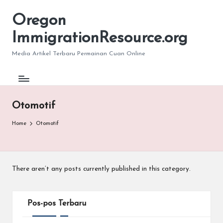
Oregon
Skip
to
ImmigrationResource.org
content
Media Artikel Terbaru Permainan Cuan Online
Otomotif
Home
Otomotif
There aren’t any posts currently published in this category.
Pos-pos Terbaru