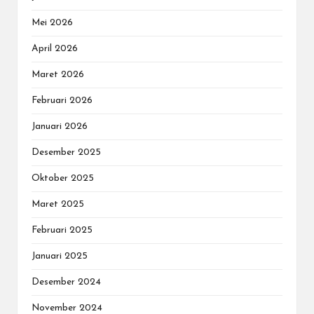
Mei 2026
April 2026
Maret 2026
Februari 2026
Januari 2026
Desember 2025
Oktober 2025
Maret 2025
Februari 2025
Januari 2025
Desember 2024
November 2024