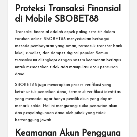
Proteksi Transaksi Finansial
di Mobile SBOBET88
Transaksi finansial adalah aspek paling sensitif dalam
taruhan online. SBOBET88 menyediakan berbagai
metode pembayaran yang aman, termasuk transfer bank
lokal, e-wallet, dan dompet digital populer. Semua
transaksi ini dilengkapi dengan sistem keamanan berlapis
untuk memastikan tidak ada manipulasi atau pencurian
dana.
SBOBET88 juga menerapkan proses verifikasi yang
ketat untuk penarikan dana, termasuk verifikasi identitas
yang memadai agar hanya pemilik akun yang dapat
menarik saldo. Hal ini mengurangi risiko pencurian akun
dan penyalahgunaan dana oleh pihak yang tidak
bertanggung jawab.
Keamanan Akun Pengguna