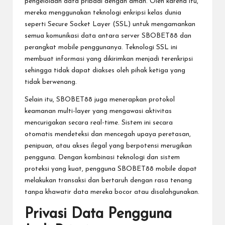
pengelolaan data pribadi dengan aman. Oleh karena itu,
mereka menggunakan teknologi enkripsi kelas dunia
seperti Secure Socket Layer (SSL) untuk mengamankan
semua komunikasi data antara server SBOBET88 dan
perangkat mobile penggunanya. Teknologi SSL ini
membuat informasi yang dikirimkan menjadi terenkripsi
sehingga tidak dapat diakses oleh pihak ketiga yang
tidak berwenang.
Selain itu, SBOBET88 juga menerapkan protokol
keamanan multi-layer yang mengawasi aktivitas
mencurigakan secara real-time. Sistem ini secara
otomatis mendeteksi dan mencegah upaya peretasan,
penipuan, atau akses ilegal yang berpotensi merugikan
pengguna. Dengan kombinasi teknologi dan sistem
proteksi yang kuat, pengguna SBOBET88 mobile dapat
melakukan transaksi dan bertaruh dengan rasa tenang
tanpa khawatir data mereka bocor atau disalahgunakan.
Privasi Data Pengguna