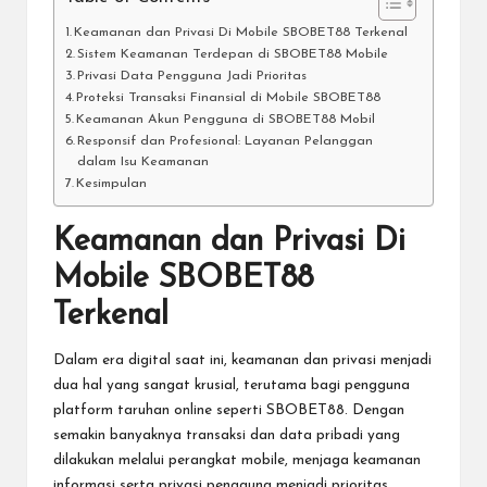
Keamanan dan Privasi Di Mobile SBOBET88 Terkenal
Sistem Keamanan Terdepan di SBOBET88 Mobile
Privasi Data Pengguna Jadi Prioritas
Proteksi Transaksi Finansial di Mobile SBOBET88
Keamanan Akun Pengguna di SBOBET88 Mobil
Responsif dan Profesional: Layanan Pelanggan
dalam Isu Keamanan
Kesimpulan
Keamanan dan Privasi Di
Mobile SBOBET88
Terkenal
Dalam era digital saat ini, keamanan dan privasi menjadi
dua hal yang sangat krusial, terutama bagi pengguna
platform taruhan online seperti
SBOBET88
. Dengan
semakin banyaknya transaksi dan data pribadi yang
dilakukan melalui perangkat mobile, menjaga keamanan
informasi serta privasi pengguna menjadi prioritas