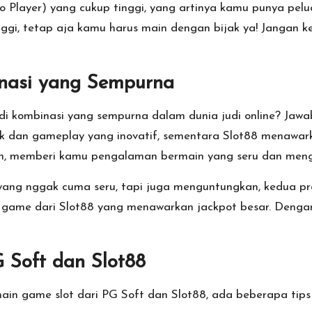
o Player) yang cukup tinggi, yang artinya kamu punya pel
tinggi, tetap aja kamu harus main dengan bijak ya! Jangan 
inasi yang Sempurna
jadi kombinasi yang sempurna dalam dunia judi online? Jaw
k dan gameplay yang inovatif, sementara Slot88 menawar
ain, memberi kamu pengalaman bermain yang seru dan men
ang nggak cuma seru, tapi juga menguntungkan, kedua prov
a game dari Slot88 yang menawarkan jackpot besar. Denga
 Soft dan Slot88
in game slot dari PG Soft dan Slot88, ada beberapa tips 