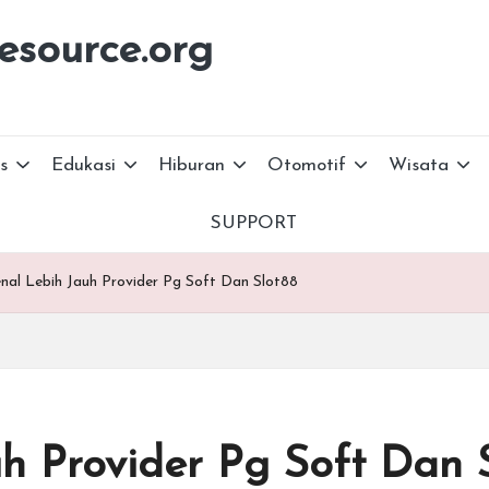
source.org
is
Edukasi
Hiburan
Otomotif
Wisata
SUPPORT
al Lebih Jauh Provider Pg Soft Dan Slot88
h Provider Pg Soft Dan 