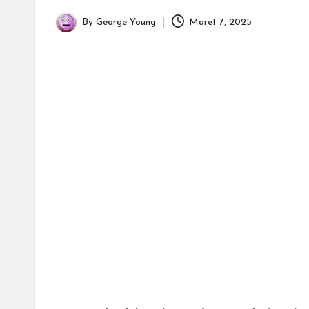
By
George Young
Maret 7, 2025
Posted
by