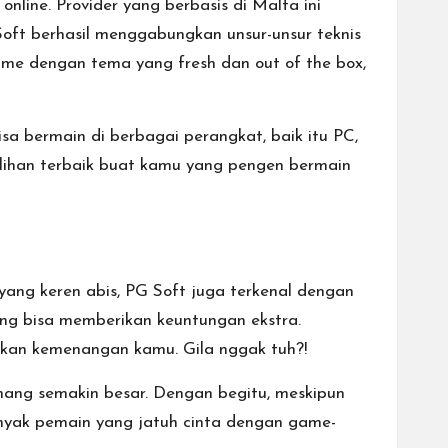
line. Provider yang berbasis di Malta ini
 Soft berhasil menggabungkan unsur-unsur teknis
game dengan tema yang fresh dan out of the box,
bermain di berbagai perangkat, baik itu PC,
 pilihan terbaik buat kamu yang pengen bermain
 yang keren abis, PG Soft juga terkenal dengan
ng bisa memberikan keuntungan ekstra.
akan kemenangan kamu. Gila nggak tuh?!
ang semakin besar. Dengan begitu, meskipun
nyak pemain yang jatuh cinta dengan game-