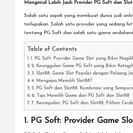
Mengenal Lebih Jauh Provider PG Soft dan Slot
Salah satu aspek yang membuat dunia judi onl
terlupakan. Salah satu provider yang sedang h
tentang PG Soft dan salah satu game andalan
Table of Contents
1. PG Soft: Provider Game Slot yang Bikin Nagih
2. Keunggulan Game PG Soft yang Bikin Ketagi
3. Slot88: Game Slot Populer dengan Peluang 
4. Mengapa Memilih Slot88?
5. PG Soft dan Slot88: Kombinasi yang Sempur
6. Tips Memilih Game dari PG Soft dan Slot88
7. Kesimpulan: PG Soft dan Slot88, Pilihan Cerd
1.
PG Soft: Provider Game Slo