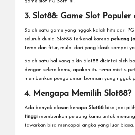
game slot PG Soft ini.
3.
Slot88: Game Slot Populer
Salah satu game yang nggak kalah hits dari P
seluruh dunia. Slot88 terkenal karena
peluang j
tema dan fitur, mulai dari yang klasik sampai 
Salah satu hal yang bikin Slot88 dicintai ole
dengan selera kamu, apakah itu tema mistis, pet
memberikan pengalaman bermain yang nggak pe
4.
Mengapa Memilih Slot88?
Ada banyak alasan kenapa
Slot88
bisa jadi pi
tinggi
memberikan peluang kamu untuk menang b
tawarkan bisa mencapai angka yang luar biasa.