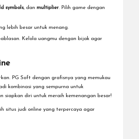
ld symbols
, dan
multiplier
. Pilih game dengan
ng lebih besar untuk menang.
bablasan. Kelola uangmu dengan bijak agar
ine
watkan. PG Soft dengan grafisnya yang memukau
jadi kombinasi yang sempurna untuk
an siapkan diri untuk meraih kemenangan besar!
 situs judi online yang terpercaya agar