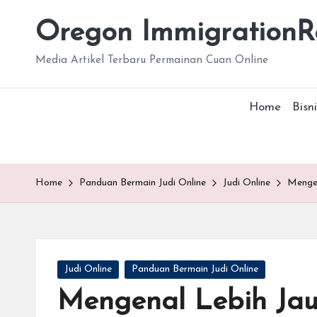
Oregon ImmigrationRe
Skip
to
Media Artikel Terbaru Permainan Cuan Online
content
Home
Bisn
Home
Panduan Bermain Judi Online
Judi Online
Mengen
Posted
Judi Online
Panduan Bermain Judi Online
in
Mengenal Lebih Jau