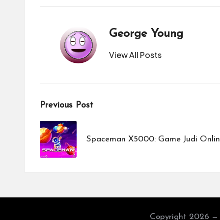
George Young
View All Posts
Post
Previous Post
navigation
Spaceman X5000: Game Judi Onli
Copyright 2026 — O