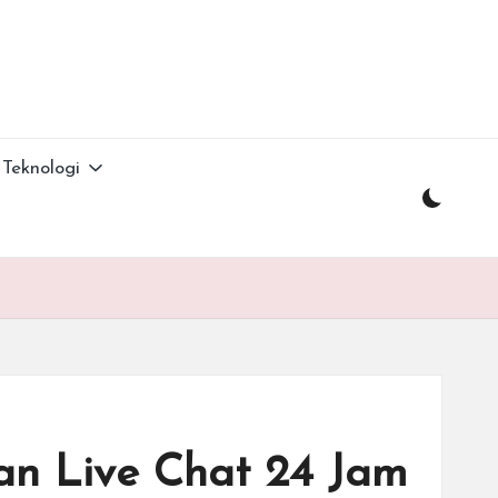
Teknologi
an Live Chat 24 Jam