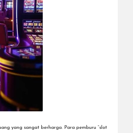
 uang yang sangat berharga. Para pemburu “slot