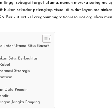
 tinggi sebagai target utama, namun mereka sering melu
f bukan sekadar pelengkap visual di sudut layar, melainkan
26. Berikut artikel
oregonimmigrationresource.org
akan memb
dikator Utama Situs Gacor?
an Situs Berkualitas
 Robot
ormasi Strategis
Bantuan
an Data Pemain
ndiri
angan Jangka Panjang