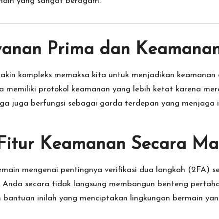
main yang sangat beragam.
yanan Prima dan Keamanan
kin kompleks memaksa kita untuk menjadikan keamanan da
 memiliki protokol keamanan yang lebih ketat karena mer
iaga juga berfungsi sebagai garda terdepan yang menjaga 
Fitur Keamanan Secara Ma
emain mengenai pentingnya verifikasi dua langkah (2FA) se
, Anda secara tidak langsung membangun benteng pertah
m bantuan inilah yang menciptakan lingkungan bermain ya