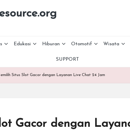
source.org
is
Edukasi
Hiburan
Otomotif
Wisata
SUPPORT
emilih Situs Slot Gacor dengan Layanan Live Chat 24 Jam
 Slot Gacor dengan Layan