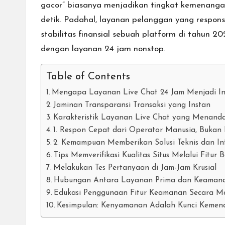
gacor” biasanya menjadikan tingkat kemenangan
detik. Padahal, layanan pelanggan yang responsi
stabilitas finansial sebuah platform di tahun 20
dengan layanan 24 jam nonstop.
Table of Contents
Mengapa Layanan Live Chat 24 Jam Menjadi In
Jaminan Transparansi Transaksi yang Instan
Karakteristik Layanan Live Chat yang Menandak
1. Respon Cepat dari Operator Manusia, Bukan
2. Kemampuan Memberikan Solusi Teknis dan Inf
Tips Memverifikasi Kualitas Situs Melalui Fitur 
Melakukan Tes Pertanyaan di Jam-Jam Krusial
Hubungan Antara Layanan Prima dan Keaman
Edukasi Penggunaan Fitur Keamanan Secara Ma
Kesimpulan: Kenyamanan Adalah Kunci Kemen