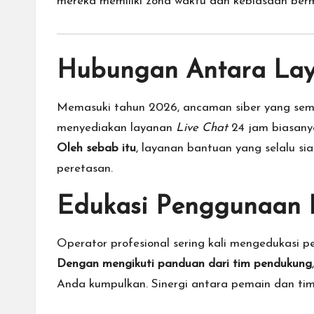
mereka memiliki zona waktu dan kebiasaan ber
Hubungan Antara La
Memasuki tahun 2026, ancaman siber yang sema
menyediakan layanan
Live Chat
24 jam biasanya
Oleh sebab itu
, layanan bantuan yang selalu s
peretasan.
Edukasi Penggunaan 
Operator profesional sering kali mengedukasi p
Dengan mengikuti panduan dari tim pendukung
Anda kumpulkan. Sinergi antara pemain dan ti